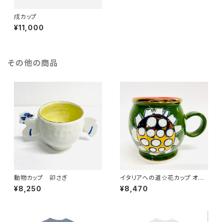
戌カップ
¥11,000
その他の商品
動物カップ 卯さぎ
イタリアへの道☆花カップ オリ
ーブ
¥8,250
¥8,470