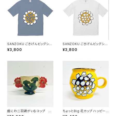
SANZOKU ごきげんビッグシル
SANZOKU ごきげんビッグシル
エットT★（アシッドブルー）
エットT★（ホワイト）
¥3,800
¥3,800
庭にわ二羽鶏がいるコップ み
ちょっとBig 花カップ ハッピーイ
んなのSANZOKU☆
エロー