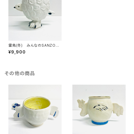
雷鳥(冬) みんなのSANZOKU
☆
¥9,900
その他の商品