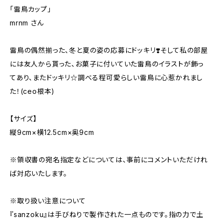
「雷鳥カップ」
mrnm さん
雷鳥の偶然揃った、冬と夏の姿の応募にドッキリ❣️そして私の部屋
には友人から貰った、お菓子に付いていた雷鳥のイラストが飾っ
てあり、またドッキリ☆調べる程可愛らしい雷鳥に心惹かれまし
た！(ceo根本)
【サイズ】
縦9cm×横12.5cm×奥9cm
※領収書の宛名指定などについては、事前にコメントいただけれ
ば対応いたします。
※取り扱い注意について
『sanzoku』は手びねりで製作された一点ものです。指の力で土