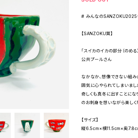
# みんなのSANZOKU202
【SANZOKU賞】
「スイカのイカの部分（のめる
公共プールさん
なかなか、想像できない組み合
囲気に心やられてしまいました
奇しくも真冬に出すことにな
のお刺身を想いながら楽しく制
【サイズ】
縦6.5cm×横11.5cm×奥7.8