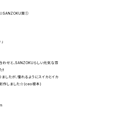
5☆SANZOKU賞①
）」
わせと、SANZOKUらしい元気な雰
❗️
りましたが、憧れるようにスイカとイカ
作しました☆(ceo根本)
cm