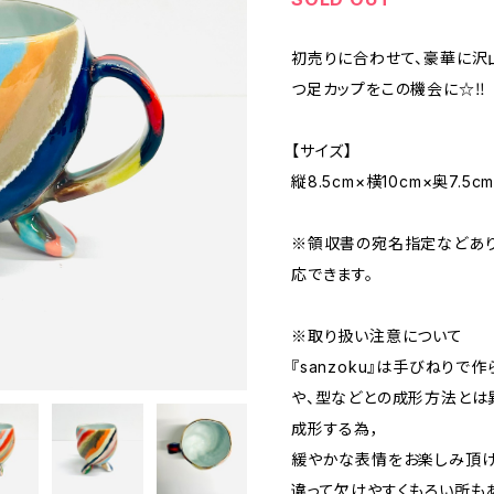
初売りに合わせて、豪華に沢
つ足カップをこの機会に☆‼︎
【サイズ】
縦8.5cm×横10cm×奥7.5c
※領収書の宛名指定などあり
応できます。
※取り扱い注意について
『sanzoku』は手びねり
や、型などとの成形方法とは
成形する為，
緩やかな表情をお楽しみ頂け
違って欠けやすくもろい所も