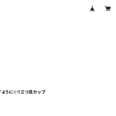
ように☆‼︎三つ足カップ