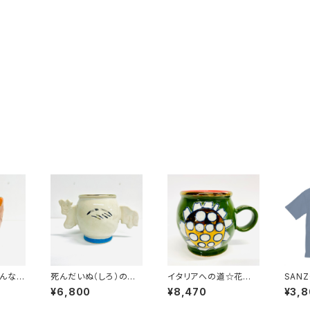
みんなの
死んだいぬ（しろ）のカッ
イタリアへの道☆花カッ
SAN
プ みんなのSANZOK
プ オリーブ
ッグシ
¥6,800
¥8,470
¥3,
U☆
ッドブ