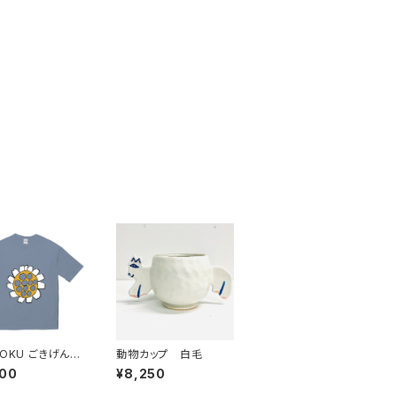
ZOKU ごきげんビ
動物カップ 白毛
ルエットT★（アシ
800
¥8,250
ルー）