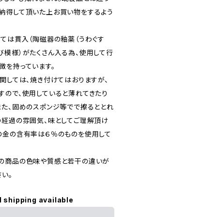
納得して頂いた上お買い物をするよう
っては貫入（陶磁器の釉薬（うわぐす
び模様）がたくさん入る為、使用して行
徴を持っています。
に関しては、焼き付けてはおりますが、
すので、使用していると薄れてきたり
また、固めのスポンジ等でで擦るととれ
の経過の雰囲気、味としてご理解頂け
の金の含有率は６％のものを使用して
の商品の色味や質感と若干の違いが
い。
l shipping available