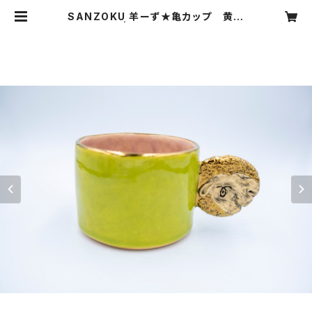
SANZOKU 羊ーず★亀カップ 黄緑
| SANZOKU