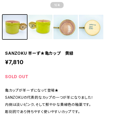
1
/4
SANZOKU 羊ーず★亀カップ 黄緑
¥7,810
SOLD OUT
亀カップが羊ーずになって登場★
SANZOKUの代表的なカップの一つが羊になりました！
内側は淡いピンク、そして鮮やかな黄緑色の釉薬です。
彫刻的であり持ちやすく使いやすいカップです。