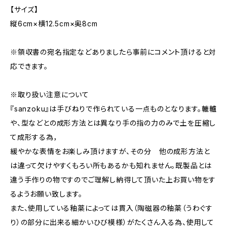
【サイズ】
縦6cm×横12.5cm×奥8cm
※領収書の宛名指定などありましたら事前にコメント頂けると対
応できます。
※取り扱い注意について
『sanzoku』は手びねりで作られている一点ものとなります。轆轤
や、型などとの成形方法とは異なり手の指の力のみで土を圧縮し
て成形する為，
緩やかな表情をお楽しみ頂けますが、その分 他の成形方法と
は違って欠けやすくもろい所もあるかも知れません。既製品とは
違う手作りの物ですのでご理解し納得して頂いた上お買い物をす
るようお願い致します。
また、使用している釉薬によっては貫入（陶磁器の釉薬（うわぐす
り）の部分に出来る細かいひび模様）がたくさん入る為、使用して