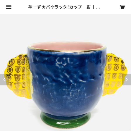
羊ーず★バケラッタ！カップ 紺 | SA
NZOKU