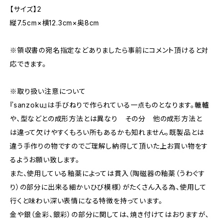
【サイズ】2
縦7.5cm×横12.3cm×奥8cm
※領収書の宛名指定などありましたら事前にコメント頂けると対
応できます。
※取り扱い注意について
『sanzoku』は手びねりで作られている一点ものとなります。轆轤
や、型などとの成形方法とは異なり その分 他の成形方法と
は違って欠けやすくもろい所もあるかも知れません。既製品とは
違う手作りの物ですのでご理解し納得して頂いた上お買い物をす
るようお願い致します。
また、使用している釉薬によっては貫入（陶磁器の釉薬（うわぐす
り）の部分に出来る細かいひび模様）がたくさん入る為、使用して
行くと味わい深い表情になる特徴を持っています。
金や銀（金彩、銀彩）の部分に関しては、焼き付けてはおりますが、