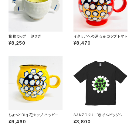
動物カップ 卯さぎ
イタリアへの道☆花カップ トマト
¥8,250
¥8,470
ちょっとBig 花カップ ハッピーイ
SANZOKU ごきげんビッグシル
エロー
エットT★（ブラック）
¥9,460
¥3,800