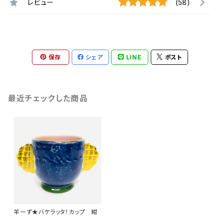
レビュー
(58)
保存
シェア
LINE
ポスト
最近チェックした商品
羊ーず★バケラッタ！カップ 紺