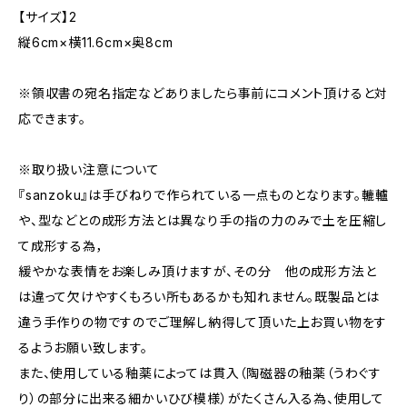
【サイズ】2
縦6cm×横11.6cm×奥8cm
※領収書の宛名指定などありましたら事前にコメント頂けると対
応できます。
※取り扱い注意について
『sanzoku』は手びねりで作られている一点ものとなります。轆轤
や、型などとの成形方法とは異なり手の指の力のみで土を圧縮し
て成形する為，
緩やかな表情をお楽しみ頂けますが、その分 他の成形方法と
は違って欠けやすくもろい所もあるかも知れません。既製品とは
違う手作りの物ですのでご理解し納得して頂いた上お買い物をす
るようお願い致します。
また、使用している釉薬によっては貫入（陶磁器の釉薬（うわぐす
り）の部分に出来る細かいひび模様）がたくさん入る為、使用して