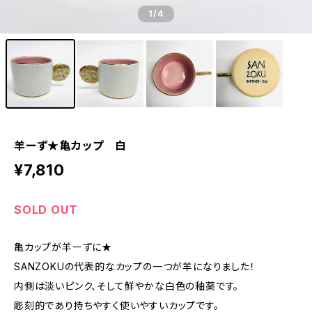
1
/4
羊ーず★亀カップ 白
¥7,810
SOLD OUT
亀カップが羊ーずに★
SANZOKUの代表的なカップの一つが羊になりました！
内側は淡いピンク、そして鮮やかな白色の釉薬です。
彫刻的であり持ちやすく使いやすいカップです。