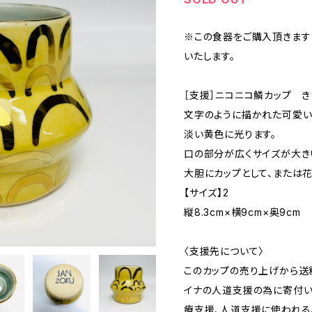
※この食器をご購入頂きます
いたします。
［支援］ニコニコ鱗カップ き
文字のように描かれた可愛い
淡い黄色に光ります。
口の部分が広くサイズが大き
大胆にカップとして、または
【サイズ】2
縦8.3cm×横9cm×奥9cm
〈支援先について〉
このカップの売り上げから送
イナの人道支援の為に寄付い
療支援、人道支援に使われる