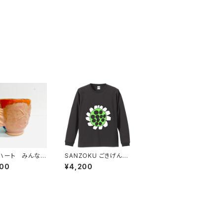
ハート みんなの
SANZOKU ごきげんロ
ZOKU☆
ングスリーブT★（SUM
300
¥4,200
I）