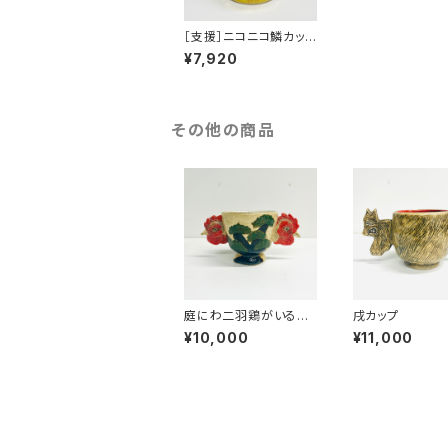
［支援］ニコニコ鱗カッ
プ きいろ
¥7,920
その他の商品
庭にわ二羽鶏がいるコ
戌カップ
ップ みんなのSANZO
¥10,000
¥11,000
KU☆