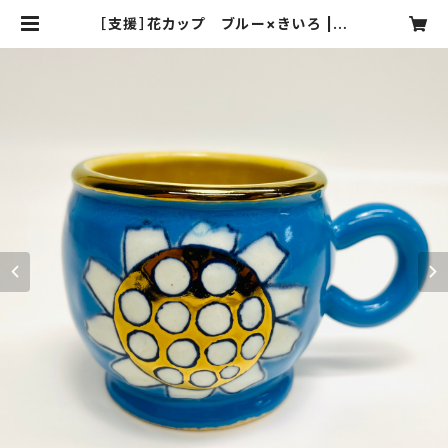
［支援］花カップ ブルー×きいろ | S
ANZOKU