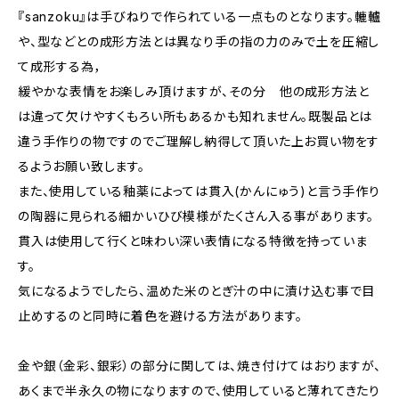
『sanzoku』は手びねりで作られている一点ものとなります。轆轤
や、型などとの成形方法とは異なり手の指の力のみで土を圧縮し
て成形する為，
緩やかな表情をお楽しみ頂けますが、その分 他の成形方法と
は違って欠けやすくもろい所もあるかも知れません。既製品とは
違う手作りの物ですのでご理解し納得して頂いた上お買い物をす
るようお願い致します。
また、使用している釉薬によっては貫入(かんにゅう)と言う手作り
の陶器に見られる細かいひび模様がたくさん入る事があります。
貫入は使用して行くと味わい深い表情になる特徴を持っていま
す。
気になるようでしたら、温めた米のとぎ汁の中に漬け込む事で目
止めするのと同時に着色を避ける方法があります。
金や銀（金彩、銀彩）の部分に関しては、焼き付けてはおりますが、
あくまで半永久の物になりますので、使用していると薄れてきたり