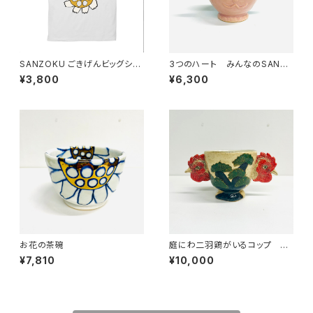
SANZOKU ごきげんビッグシル
3つのハート みんなのSANZ
エットT★（ホワイト）
OKU☆
¥3,800
¥6,300
お花の茶碗
庭にわ二羽鶏がいるコップ み
んなのSANZOKU☆
¥7,810
¥10,000