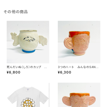
その他の商品
死んだいぬ（しろ）のカップ み
3つのハート みんなのSANZ
んなのSANZOKU☆
OKU☆
¥6,800
¥6,300