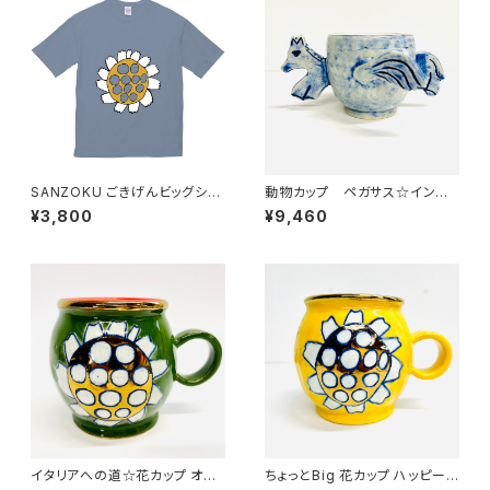
SANZOKU ごきげんビッグシル
動物カップ ペガサス☆インディ
エットT★（アシッドブルー）
ゴブルー
¥3,800
¥9,460
イタリアへの道☆花カップ オリ
ちょっとBig 花カップ ハッピーイ