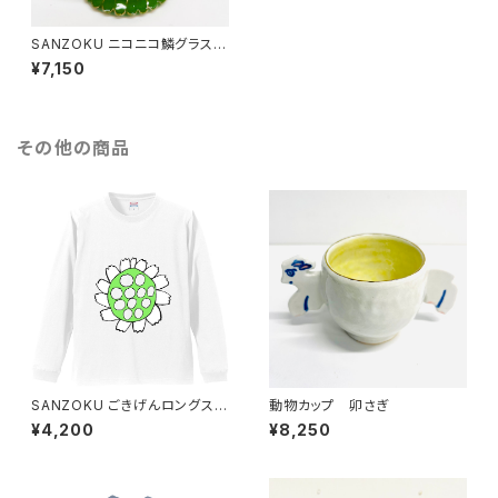
SANZOKU ニコニコ鱗グラス
1
¥7,150
その他の商品
SANZOKU ごきげんロングスリ
動物カップ 卯さぎ
ーブT★（ホワイト）
¥4,200
¥8,250