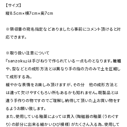
【サイズ】
縦8.5cm×横7cm×奥7cm
※領収書の宛名指定などありましたら事前にコメント頂けると対
応できます。
※取り扱い注意について
『sanzoku』は手びねりで作られている一点ものとなります。轆轤
や、型などとの成形方法とは異なり手の指の力のみで土を圧縮し
て成形する為，
緩やかな表情をお楽しみ頂けますが、その分 他の成形方法と
は違って欠けやすくもろい所もあるかも知れません。既製品とは
違う手作りの物ですのでご理解し納得して頂いた上お買い物をす
るようお願い致します。
また、使用している釉薬によっては貫入（陶磁器の釉薬（うわぐす
り）の部分に出来る細かいひび模様）がたくさん入る為、使用して