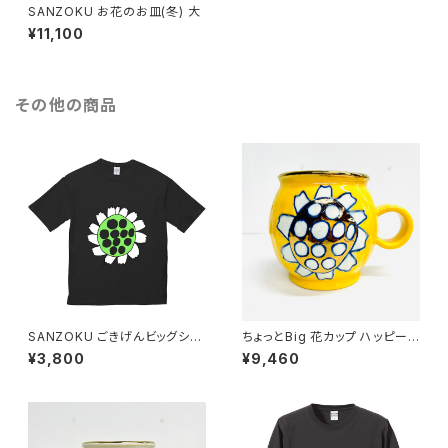
SANZOKU お花のお皿(冬) 大
¥11,100
その他の商品
SANZOKU ごきげんビッグシル
ちょっとBig 花カップ ハッピーイ
エットT★（ブラック）
エロー
¥3,800
¥9,460