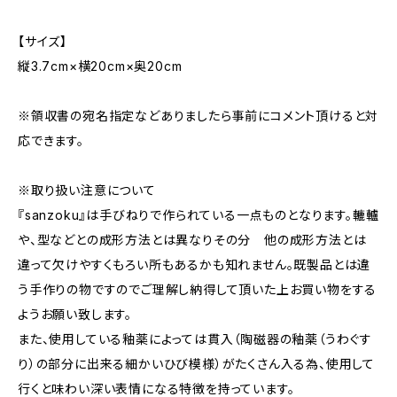
【サイズ】
縦3.7cm×横20cm×奥20cm
※領収書の宛名指定などありましたら事前にコメント頂けると対
応できます。
※取り扱い注意について
『sanzoku』は手びねりで作られている一点ものとなります。轆轤
や、型などとの成形方法とは異なりその分 他の成形方法とは
違って欠けやすくもろい所もあるかも知れません。既製品とは違
う手作りの物ですのでご理解し納得して頂いた上お買い物をする
ようお願い致します。
また、使用している釉薬によっては貫入（陶磁器の釉薬（うわぐす
り）の部分に出来る細かいひび模様）がたくさん入る為、使用して
行くと味わい深い表情になる特徴を持っています。