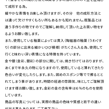
て成形する為，
緩やかな表情をお楽しみ頂けますが、その分 他の成形方法と
は違って欠けやすくもろい所もあるかも知れません。既製品とは
違う手作りの物ですのでご理解し納得して頂いた上お買い物をす
るようお願い致します。
また、使用している釉薬によっては貫入（陶磁器の釉薬（うわぐす
り）の部分に出来る細かいひび模様）がたくさん入る為、使用して
行くと味わい深い表情になる特徴を持っています。
金や銀（金彩、銀彩）の部分に関しては、焼き付けてはおりますが、
あくまで半永久の物になりますので、使用していると薄れてきたり
色合いが変化したりします。また、固めのスポンジ等でで擦るとと
れてしまう事があります。時間の経過の雰囲気、味としてご理解頂
けます様お願い致します。金彩の金の含有率は６％のものを使用
しています。
商品の写真については、実際の商品の色味や質感と若干の違い
が出る事もあります。ご了承下さい。