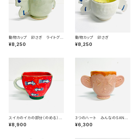
動物カップ 卯さぎ ライトグレ
動物カップ 卯さぎ
ー
¥8,250
¥8,250
スイカのイカの部分（のめる）☆
3つのハート みんなのSANZ
銀の種☆ みんなのSANZOK
OKU☆
¥8,900
¥6,300
U☆