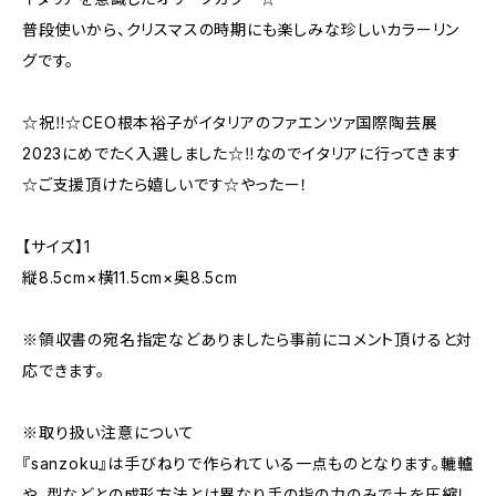
普段使いから、クリスマスの時期にも楽しみな珍しいカラーリン
グです。
☆祝‼︎☆CEO根本裕子がイタリアのファエンツァ国際陶芸展
2023にめでたく入選しました☆‼︎なのでイタリアに行ってきます
☆ご支援頂けたら嬉しいです☆やったー！
【サイズ】1
縦8.5cm×横11.5cm×奥8.5cm
※領収書の宛名指定などありましたら事前にコメント頂けると対
応できます。
※取り扱い注意について
『sanzoku』は手びねりで作られている一点ものとなります。轆轤
や、型などとの成形方法とは異なり手の指の力のみで土を圧縮し