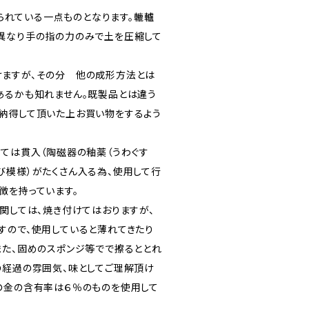
で作られている一点ものとなります。轆轤
異なり手の指の力のみで土を圧縮して
ますが、その分 他の成形方法とは
あるかも知れません。既製品とは違う
納得して頂いた上お買い物をするよう
っては貫入（陶磁器の釉薬（うわぐす
び模様）がたくさん入る為、使用して行
徴を持っています。
に関しては、焼き付けてはおりますが、
すので、使用していると薄れてきたり
また、固めのスポンジ等でで擦るととれ
の経過の雰囲気、味としてご理解頂け
の金の含有率は６％のものを使用して