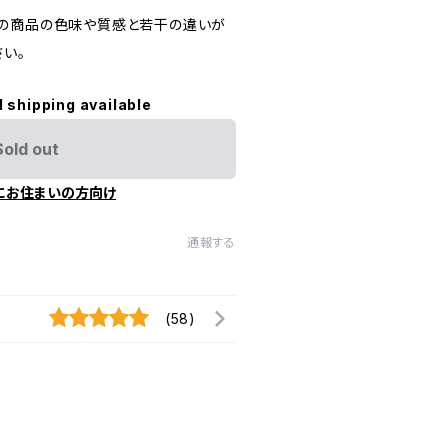
の商品の色味や質感と若干の違いが
い。
l shipping available
Sold out
にお住まいの方向け
通報する
(58)