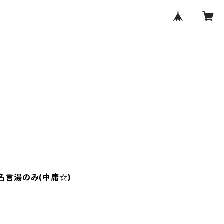
 名言湯のみ(中庸☆)