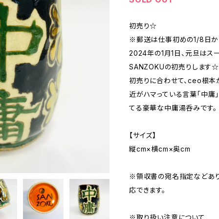
初売り☆
※郵送は仕事初めの1/8日か
2024年の1月1日、元旦は
SANZOKUの初売りします☆‼
初売りに合わせて、ceo根本
近がハマっている言葉「中庸
てる豪華な中庸湯呑みです。
【サイズ】
縦cm×横cm×奥cm
※領収書の宛名指定などあり
応できます。
※取り扱い注意について