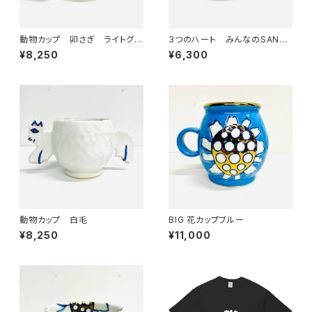
動物カップ 卯さぎ ライトグレ
3つのハート みんなのSANZ
ー
OKU☆
¥8,250
¥6,300
動物カップ 白毛
BIG 花カップブルー
¥8,250
¥11,000