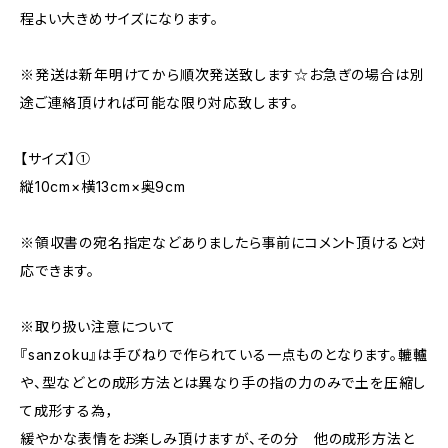
程よい大きめサイズになります。
※発送は新年明けてから順次発送致します☆お急ぎの場合は別
途ご連絡頂ければ可能な限り対応致します。
【サイズ】①
縦10cm×横13cm×奥9cm
※領収書の宛名指定などありましたら事前にコメント頂けると対
応できます。
※取り扱い注意について
『sanzoku』は手びねりで作られている一点ものとなります。轆轤
や、型などとの成形方法とは異なり手の指の力のみで土を圧縮し
て成形する為，
緩やかな表情をお楽しみ頂けますが、その分 他の成形方法と