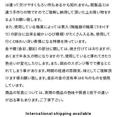
は違って欠けやすくもろい所もあるかも知れません。既製品とは
違う手作りの物ですのでご理解し納得して頂いた上お買い物をす
るようお願い致します。
また、使用している釉薬によっては貫入（陶磁器の釉薬（うわぐす
り）の部分に出来る細かいひび模様）がたくさん入る為、使用して
行くと味わい深い表情になる特徴を持っています。
金や銀（金彩、銀彩）の部分に関しては、焼き付けてはおりますが、
あくまで半永久の物になりますので、使用していると薄れてきたり
色合いが変化したりします。また、固めのスポンジ等でで擦るとと
れてしまう事があります。時間の経過の雰囲気、味としてご理解頂
けます様お願い致します。金彩の金の含有率は６％のものを使用
しています。
商品の写真については、実際の商品の色味や質感と若干の違い
が出る事もあります。ご了承下さい。
International shipping available