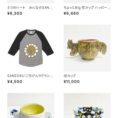
3つのハート みんなのSANZ
ちょっとBig 花カップ ハッピーイ
OKU☆
エロー
¥6,300
¥9,460
SANZOKU ごきげんラグランT
戌カップ
★（ミックスグレー/ブラック）
¥4,500
¥11,000