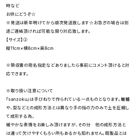
時など
お供にどうぞ☆
※発送は新年明けてから順次発送致します☆お急ぎの場合は別
途ご連絡頂ければ可能な限り対応致します。
【サイズ】②
縦11cm×横8cm×奥8cm
※領収書の宛名指定などありましたら事前にコメント頂けると対
応できます。
※取り扱い注意について
『sanzoku』は手びねりで作られている一点ものとなります。轆轤
や、型などとの成形方法とは異なり手の指の力のみで土を圧縮し
て成形する為，
緩やかな表情をお楽しみ頂けますが、その分 他の成形方法と
は違って欠けやすくもろい所もあるかも知れません。既製品とは