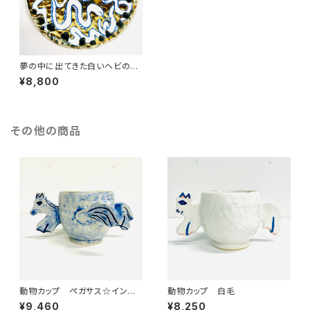
夢の中に出てきた白いヘビのお
皿
¥8,800
その他の商品
動物カップ ペガサス☆インディ
動物カップ 白毛
ゴブルー
¥9,460
¥8,250