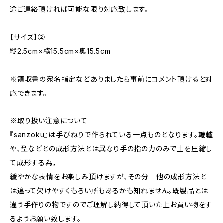
途ご連絡頂ければ可能な限り対応致します。
【サイズ】②
縦2.5cm×横15.5cm×奥15.5cm
※領収書の宛名指定などありましたら事前にコメント頂けると対
応できます。
※取り扱い注意について
『sanzoku』は手びねりで作られている一点ものとなります。轆轤
や、型などとの成形方法とは異なり手の指の力のみで土を圧縮し
て成形する為，
緩やかな表情をお楽しみ頂けますが、その分 他の成形方法と
は違って欠けやすくもろい所もあるかも知れません。既製品とは
違う手作りの物ですのでご理解し納得して頂いた上お買い物をす
るようお願い致します。